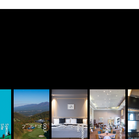
S
e
S
p
e
c
i
a
l
S
i
t
レジデンスホテル
ゴルフ
GOLF
l
レストラン
R
e
s
i
d
e
n
c
e
H
o
t
e
Restaurant
ワーク