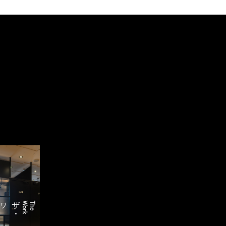
ザ
・
k
T
h
e
W
o
r