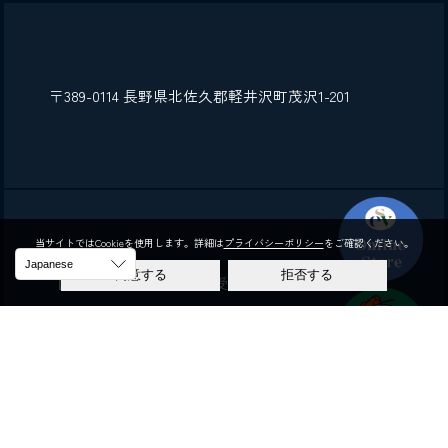
〒389-0114 長野県北佐久郡軽井沢町茂沢1-201
当サイトではCookieを使用します。詳細は
プライバシーポリシー
をご確認ください。
同意する
拒否する
【代表電話・ゴルフ予約受付】
TEL：
0267-45-0900
FAX：0267-45-0909
（受付時間：9：00～17：00）
※17時以降は、留守番電話へ切り替わります