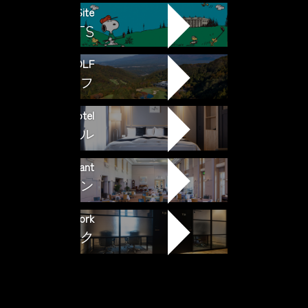
Special Site
PEANUTS
GOLF
ゴルフ
Residence Hotel
ジデンスホテル
Restaurant
レストラン
The Work
ザ・ワーク