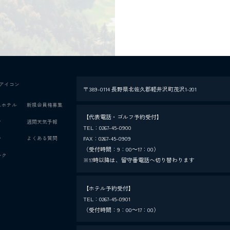
アイコン
〒389-0114 長野県北佐久郡軽井沢町茂沢1-201
スホテル
新規会員権募集
【代表電話・ゴルフ予約受付】
ク
週間天気予報
TEL：
0267-45-0900
FAX：0267-45-0909
ン
よくある質問
（受付時間：9：00～17：00）
ーク
※17時以降は、留守番電話へ切り替わります
【ホテル予約受付】
TEL：
0267-45-0901
（受付時間：9：00～17：00）