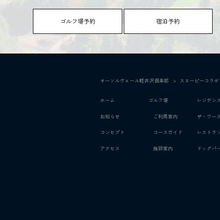
ゴルフ場予約
宿泊予約
オーソルヴェール軽井沢倶楽部
>
スヌーピーコラボ
ホーム
ゴルフ場
レジデン
お知らせ
ご利用案内
ザ・ワー
コンセプト
コースガイド
レストラ
アクセス
施設案内
ドッグパ