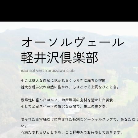
オーソルヴェール
軽井沢倶楽部
eau sol vert karuizawa club
そこは雄大な自然に抱かれるくつろぎに満ちた空間
雄大な軽井沢の自然に抱かれ、心ほどける上質なひととき。
戦略性に富んだゴルフ、地産地消の食材を活かした美食、
そして全室スイートの贅沢な空間で、極上の寛ぎを。
限られたお客様だけに許された特別なソーシャルクラブで、あなただ
い。
心満たされるひとときを、ここ軽井沢でお待ちしております。