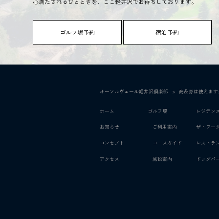
心満たされるひとときを、ここ軽井沢でお待ちしております。
ゴルフ場予約
宿泊予約
オーソルヴェール軽井沢倶楽部
>
商品券は使えます
ホーム
ゴルフ場
レジデン
お知らせ
ご利用案内
ザ・ワー
コンセプト
コースガイド
レストラ
アクセス
施設案内
ドッグパ