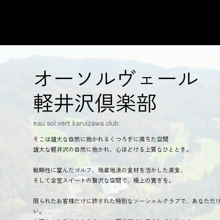
オーソルヴェール
軽井沢倶楽部
eau sol vert karuizawa club
そこは雄大な自然に抱かれるくつろぎに満ちた空間
雄大な軽井沢の自然に抱かれ、心ほどける上質なひととき。
戦略性に富んだゴルフ、地産地消の食材を活かした美食、
そして全室スイートの贅沢な空間で、極上の寛ぎを。
限られたお客様だけに許された特別なソーシャルクラブで、あなただ
い。