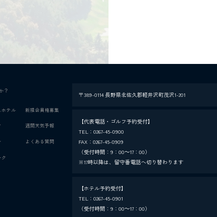
か？
〒389-0114 長野県北佐久郡軽井沢町茂沢1-201
スホテル
新規会員権募集
【代表電話・ゴルフ予約受付】
ク
週間天気予報
TEL：
0267-45-0900
FAX：0267-45-0909
ン
よくある質問
（受付時間：9：00～17：00）
ーク
※17時以降は、留守番電話へ切り替わります
【ホテル予約受付】
TEL：
0267-45-0901
（受付時間：9：00～17：00）