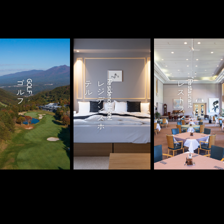
ゴルフ
GOLF
ル
レ
ジ
デ
ン
ス
ホ
テ
Residence Hotel
レストラン
Restaurant