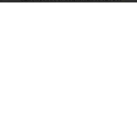
ゴルフ場予約
宿泊予約
オーソルヴェール軽井沢倶楽部
>
お知らせ
>
お
ホーム
ゴルフ場
レジデン
お知らせ
ご利用案内
ザ・ワー
コンセプト
コースガイド
レストラ
アクセス
施設案内
ドッグパ