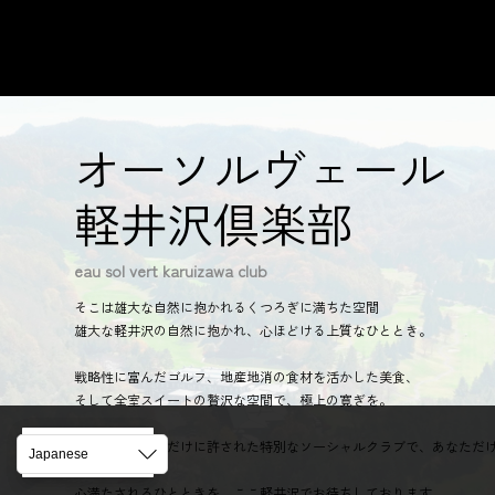
オーソルヴェール
軽井沢倶楽部
eau sol vert karuizawa club
そこは雄大な自然に抱かれるくつろぎに満ちた空間
雄大な軽井沢の自然に抱かれ、心ほどける上質なひととき。
戦略性に富んだゴルフ、地産地消の食材を活かした美食、
そして全室スイートの贅沢な空間で、極上の寛ぎを。
限られたお客様だけに許された特別なソーシャルクラブで、あなただ
JA
JA
い。
心満たされるひとときを、ここ軽井沢でお待ちしております。